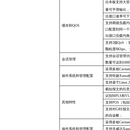
出本板支持大容
量可平滑输出，
出接口速率可下
支持两级负载均
缓存和
QOS
口配置到同一个
出接口负载均衡
支持
2级QoS 
颗粒度8Kbps
支持会话管理功
会话管理
数量可达到160
采用多核
Cav
操作系统和管理配置
支持恒扬
Xun
支持基于
Linux
截短报文的任意
识别
MPLS和V
其他特性
支持
POS（包括
支持对
GRE报
的自诊断；
采用多核
Cav
操作系统和管理配置
支持兆威达
Xu