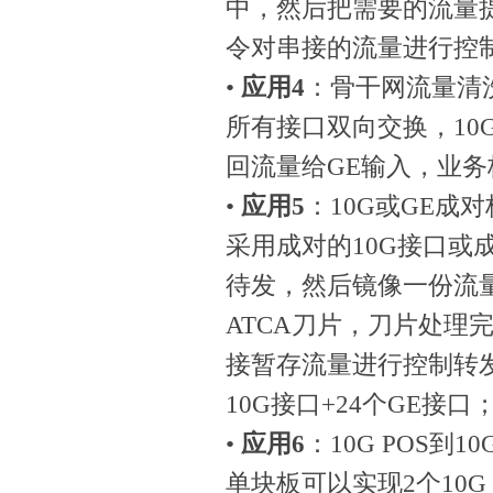
中，然后把需要的流量
令对串接的流量进行控
•
应用4
：骨干网流量清
所有接口双向交换，10
回流量给GE输入，业务
•
应用5
：
10G或GE成
采用成对的10G接口或
待发，然后镜像一份流量送
ATCA刀片，刀片处理完
接暂存流量进行控制转发
10G接口+24个GE接口
•
应用6
：
10G POS到
单块板可以实现2个10G