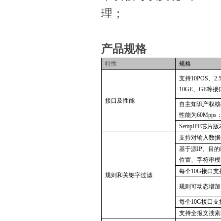
理；
产品规格
特性
规格
支持
10POS、2.
10GE、GE等
接口及性能
自主知识产权核
性能为60Mpps
SempIPF芯片
支持对输入数据
基于源
IP、目的
位置、字符串模
每个
10G接口
规则和关键字过滤
规则可动态增加
每个
10G接口
支持全报文搜索