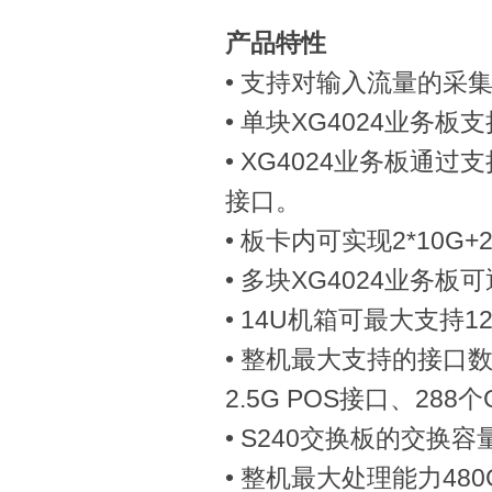
产品特性
•
支持对输入流量的采
•
单块
XG4024
业务板支
• XG4024
业务板通过支
接口。
•
板卡内可实现
2*10G+
•
多块
XG4024
业务板可
• 14U
机箱可最大支持
1
•
整机最大支持的接口
2.5G POS
接口、
288
个
• S240
交换板的交换容
•
整机最大处理能力
480