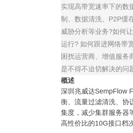
实现高带宽速率下的数
制、数据清洗、
P2P
缓
威胁分析等业务
?
如何让
运行
?
如何跟进网络带
困扰运营商、增值服务
是不得不迫切解决的问
概述
深圳兆威达
SempFlow 
衡、流量过滤清洗、协
集度，减少集群服务器
高性价比的
10G
接口档